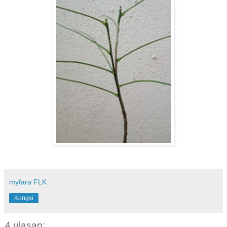
myfara FLK
Kongsi
4 ulasan: